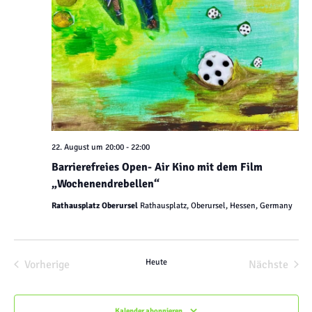
22. August um 20:00
-
22:00
Barrierefreies Open- Air Kino mit dem Film
„Wochenendrebellen“
Rathausplatz Oberursel
Rathausplatz, Oberursel, Hessen, Germany
Veranstaltungen
Heute
Vera
Vorherige
Nächste
Kalender abonnieren