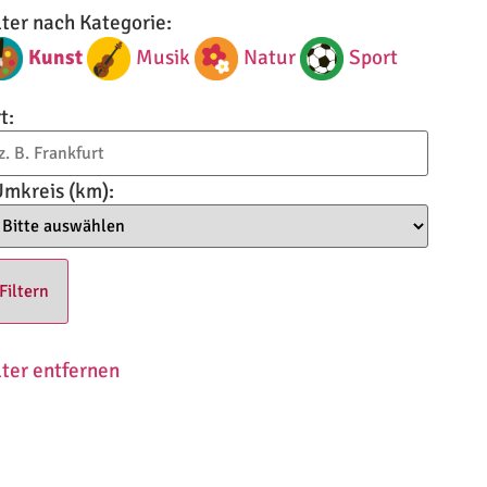
lter nach Kategorie:
Kunst
Musik
Natur
Sport
t:
mkreis (km):
lter entfernen