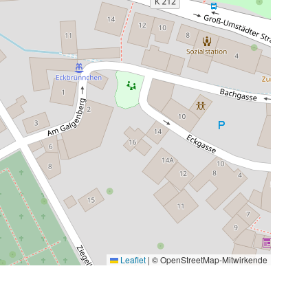
Leaflet
|
© OpenStreetMap-Mitwirkende