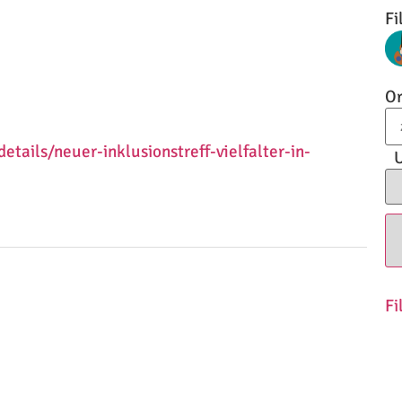
Fi
Or
ails/neuer-inklusionstreff-vielfalter-in-
U
Fi